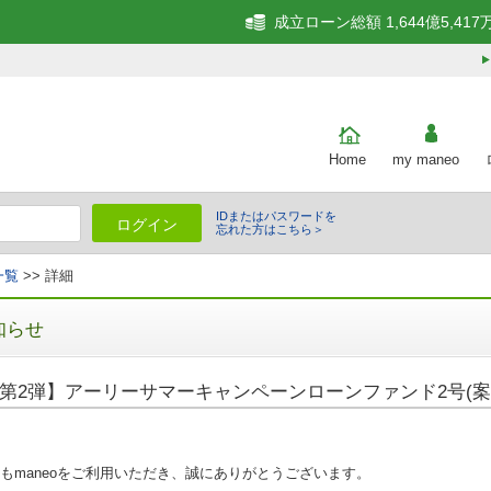
成立ローン総額 1,644億5,417
Home
my maneo
IDまたはパスワードを
ログイン
忘れた方はこちら＞
一覧
>> 詳細
知らせ
第2弾】アーリーサマーキャンペーンローンファンド2号(案件
もmaneoをご利用いただき、誠にありがとうございます。