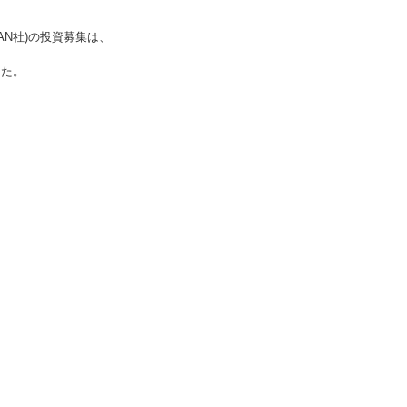
N社)
の投資募集は、
した。