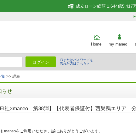
成立ローン総額 1,644億5,417
Home
my maneo
IDまたはパスワードを
ログイン
忘れた方はこちら＞
一覧
>> 詳細
知らせ
EI社×maneo 第38弾】【代表者保証付】西巣鴨エリア
もmaneoをご利用いただき、誠にありがとうございます。