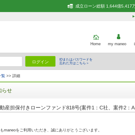
成立ローン総額 1,644億5,417
Home
my maneo
IDまたはパスワードを
ログイン
忘れた方はこちら＞
一覧
>> 詳細
知らせ
動産担保付きローンファンド818号(案件1：C社、案件2：A
もmaneoをご利用いただき、誠にありがとうございます。