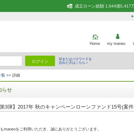
成立ローン総額 1,644億5,417
Home
my maneo
IDまたはパスワードを
ログイン
忘れた方はこちら＞
一覧
>> 詳細
知らせ
第3弾】2017年 秋のキャンペーンローンファンド15号(案件
もmaneoをご利用いただき、誠にありがとうございます。