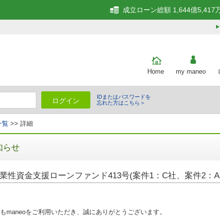
成立ローン総額 1,644億5,417
Home
my maneo
IDまたはパスワードを
ログイン
忘れた方はこちら＞
一覧
>> 詳細
知らせ
業性資金支援ローンファンド413号(案件1：C社、案件2：A
もmaneoをご利用いただき、誠にありがとうございます。