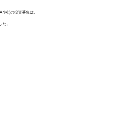
N社)
の投資募集は、
した。