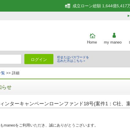
成立ローン総額 1,644億5,417
Home
my maneo
IDまたはパスワードを
ログイン
忘れた方はこちら＞
一覧
>> 詳細
知らせ
ィンターキャンペーンローンファンド18号(案件1：C社、案
もmaneoをご利用いただき、誠にありがとうございます。