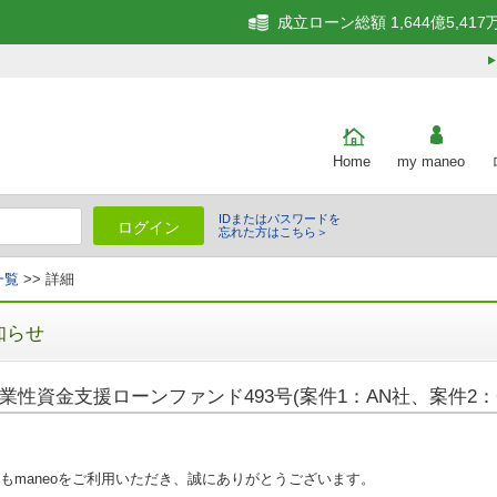
成立ローン総額 1,644億5,417
Home
my maneo
IDまたはパスワードを
ログイン
忘れた方はこちら＞
一覧
>> 詳細
知らせ
業性資金支援ローンファンド493号(案件1：AN社、案件2：
もmaneoをご利用いただき、誠にありがとうございます。