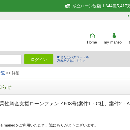
成立ローン総額 1,644億5,417
Home
my maneo
IDまたはパスワードを
ログイン
忘れた方はこちら＞
一覧
>> 詳細
知らせ
業性資金支援ローンファンド608号(案件1：C社、案件2：A
もmaneoをご利用いただき、誠にありがとうございます。