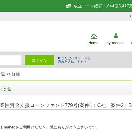
成立ローン総額 1,644億5,417
Home
my maneo
IDまたはパスワードを
ログイン
忘れた方はこちら＞
一覧
>> 詳細
知らせ
業性資金支援ローンファンド779号(案件1：C社、案件2：B
もmaneoをご利用いただき、誠にありがとうございます。