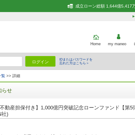
成立ローン総額 1,644億5,417
Home
my maneo
IDまたはパスワードを
ログイン
忘れた方はこちら＞
一覧
>> 詳細
知らせ
不動産担保付き】1,000億円突破記念ローンファンド【第5弾
N社)