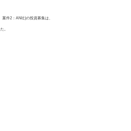
案件2：AN社)
の投資募集は、
した。