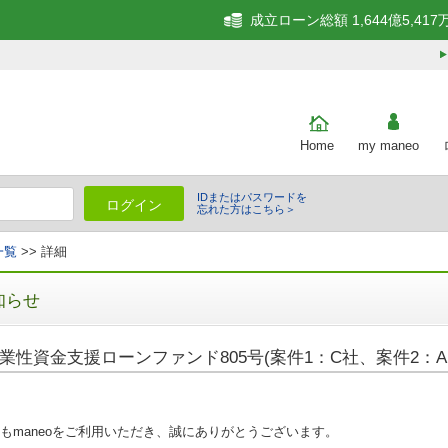
成立ローン総額 1,644億5,417
Home
my maneo
IDまたはパスワードを
ログイン
忘れた方はこちら＞
一覧
>> 詳細
知らせ
業性資金支援ローンファンド805号(案件1：C社、案件2：A
もmaneoをご利用いただき、誠にありがとうございます。