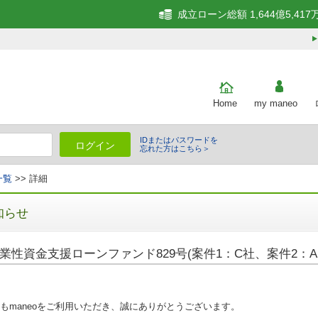
成立ローン総額 1,644億5,417
Home
my maneo
IDまたはパスワードを
ログイン
忘れた方はこちら＞
一覧
>> 詳細
知らせ
業性資金支援ローンファンド829号(案件1：C社、案件2：A
もmaneoをご利用いただき、誠にありがとうございます。