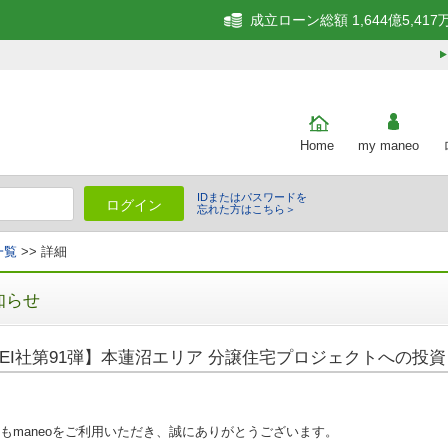
成立ローン総額 1,644億5,417
Home
my maneo
IDまたはパスワードを
ログイン
忘れた方はこちら＞
一覧
>> 詳細
知らせ
EI社第91弾】本蓮沼エリア 分譲住宅プロジェクトへの投資
もmaneoをご利用いただき、誠にありがとうございます。