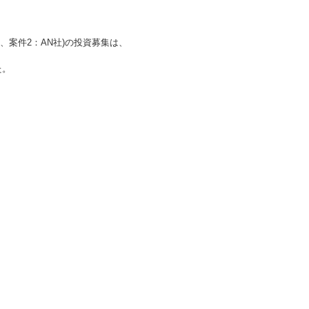
、案件2：AN社)
の投資募集は、
た。