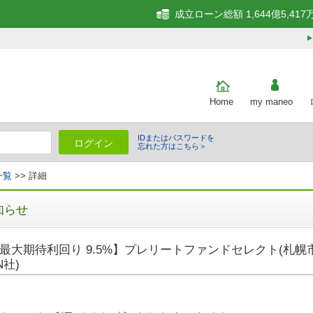
成立ローン総額 1,644億5,417
Home
my maneo
IDまたはパスワードを
ログイン
忘れた方はこちら＞
一覧
>> 詳細
知らせ
最大期待利回り 9.5%】プレリートファンドセレクト(札幌市)
N社)