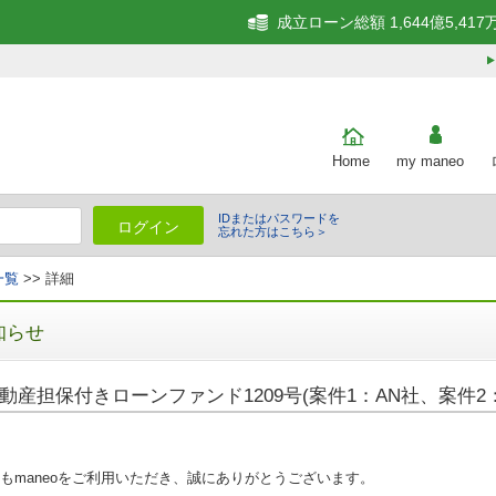
成立ローン総額 1,644億5,417
Home
my maneo
IDまたはパスワードを
ログイン
忘れた方はこちら＞
一覧
>> 詳細
知らせ
動産担保付きローンファンド1209号(案件1：AN社、案件2：
もmaneoをご利用いただき、誠にありがとうございます。