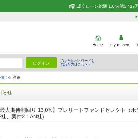
成立ローン総額 1,644億5,417
Home
my maneo
IDまたはパスワードを
ログイン
忘れた方はこちら＞
一覧
>> 詳細
知らせ
最大期待利回り 13.0%】プレリートファンドセレクト（ホ
F社、案件2：AN社)