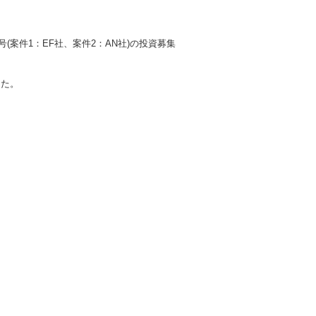
(案件1：EF社、案件2：AN社)
の投資募集
した。