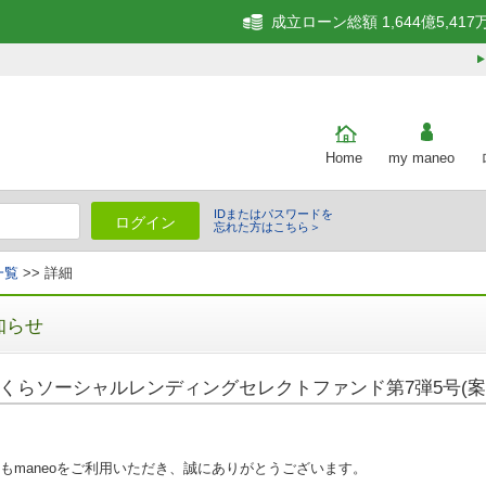
成立ローン総額 1,644億5,417
Home
my maneo
IDまたはパスワードを
ログイン
忘れた方はこちら＞
一覧
>> 詳細
知らせ
くらソーシャルレンディングセレクトファンド第7弾5号(案件
もmaneoをご利用いただき、誠にありがとうございます。