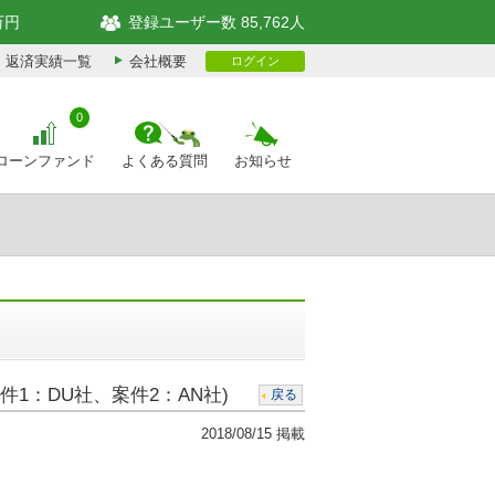
万円
登録ユーザー数 85,762人
返済実績一覧
会社概要
ログイン
0
ローンファンド
よくある質問
お知らせ
1：DU社、案件2：AN社)
戻る
2018/08/15 掲載