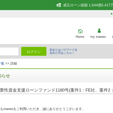
成立ローン総額 1,644億5,417
Home
my maneo
IDまたはパスワードを
ログイン
忘れた方はこちら＞
一覧
>> 詳細
知らせ
業性資金支援ローンファンド1180号(案件1：FE社、案件2：
もmaneoをご利用いただき、誠にありがとうございます。