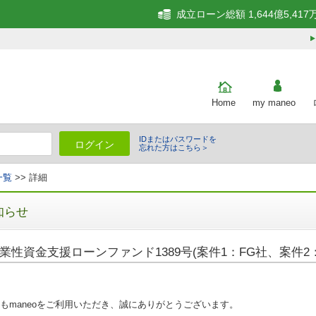
成立ローン総額 1,644億5,417
Home
my maneo
IDまたはパスワードを
ログイン
忘れた方はこちら＞
一覧
>> 詳細
知らせ
業性資金支援ローンファンド1389号(案件1：FG社、案件2：
もmaneoをご利用いただき、誠にありがとうございます。