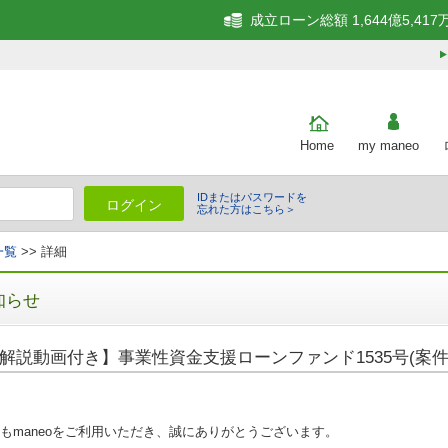
成立ローン総額 1,644億5,417
Home
my maneo
IDまたはパスワードを
ログイン
忘れた方はこちら＞
一覧
>> 詳細
知らせ
解説動画付き】事業性資金支援ローンファンド1535号(案件1
もmaneoをご利用いただき、誠にありがとうございます。