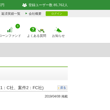
万円
登録ユーザー数 85,762人
返済実績一覧
会社概要
ログイン
0
ローンファンド
よくある質問
お知らせ
：C社、案件2：FC社)
戻る
2019/04/08 掲載