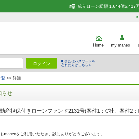
成立ローン総額 1,644億5,417
Home
my maneo
IDまたはパスワードを
ログイン
忘れた方はこちら＞
一覧
>> 詳細
知らせ
動産担保付きローンファンド2131号(案件1：C社、案件2：F
もmaneoをご利用いただき、誠にありがとうございます。