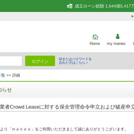
成立ローン総額 1,644億5,417
Home
my maneo
IDまたはパスワードを
ログイン
忘れた方はこちら＞
一覧
>> 詳細
知らせ
業者Crowd Leaseに対する保全管理命令申立および破産申
より「ｍａｎｅｏ」をご利用いただきまして誠にありがとうございます。