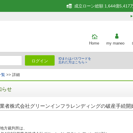
成立ローン総額 1,644億5,417
Home
my maneo
IDまたはパスワードを
ログイン
忘れた方はこちら＞
一覧
>> 詳細
知らせ
業者株式会社グリーンインフラレンディングの破産手続開始
地方裁判所は、