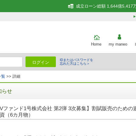
成立ローン総額 1,644億5,417
Home
my maneo
IDまたはパスワードを
ログイン
忘れた方はこちら＞
一覧
>> 詳細
知らせ
Vファンド1号株式会社 第2弾 3次募集】割賦販売のため
資（6カ月物）