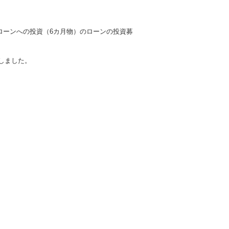
ローンへの投資（6カ月物）
のローンの投資募
たしました。