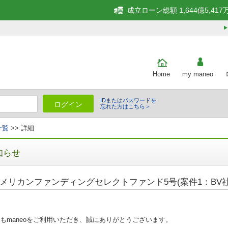
成立ローン総額 1,644億5,417
Home
my maneo
IDまたはパスワードを
ログイン
忘れた方はこちら＞
一覧
>> 詳細
知らせ
メリカンファンディングセレクトファンド5号(案件1：BV社
もmaneoをご利用いただき、誠にありがとうございます。