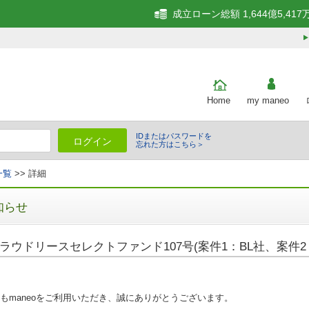
成立ローン総額 1,644億5,417
Home
my maneo
IDまたはパスワードを
ログイン
忘れた方はこちら＞
一覧
>> 詳細
知らせ
ラウドリースセレクトファンド107号(案件1：BL社、案件2
もmaneoをご利用いただき、誠にありがとうございます。