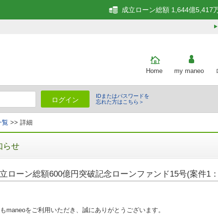
成立ローン総額 1,644億5,417
Home
my maneo
IDまたはパスワードを
ログイン
忘れた方はこちら＞
一覧
>> 詳細
知らせ
立ローン総額600億円突破記念ローンファンド15号(案件1：
もmaneoをご利用いただき、誠にありがとうございます。