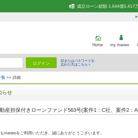
成立ローン総額 1,644億5,417
Home
my maneo
IDまたはパスワードを
ログイン
忘れた方はこちら＞
一覧
>> 詳細
知らせ
動産担保付きローンファンド563号(案件1：C社、案件2：A
もmaneoをご利用いただき、誠にありがとうございます。