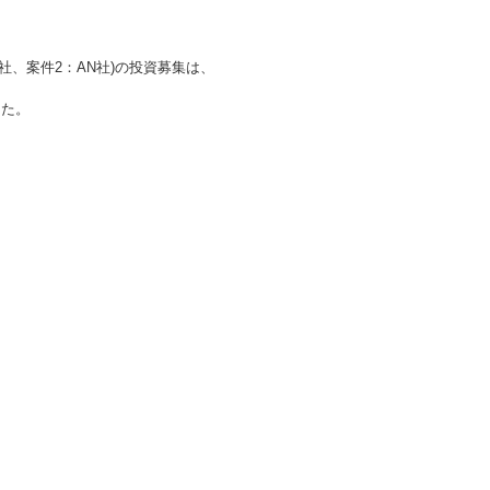
社、案件2：AN社)
の投資募集は、
した。