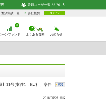
万円
登録ユーザー数 85,761人
返済実績一覧
会社概要
ログイン
0
ローンファンド
よくある質問
お知らせ
】11号(案件1：EU社、案件
戻る
2018/05/07 掲載