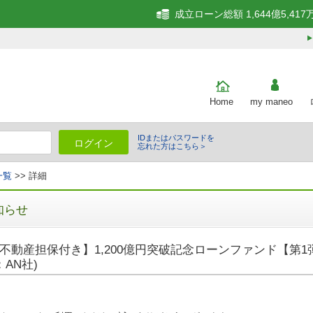
成立ローン総額 1,644億5,417
Home
my maneo
IDまたはパスワードを
ログイン
忘れた方はこちら＞
一覧
>> 詳細
知らせ
不動産担保付き】1,200億円突破記念ローンファンド【第1弾
：AN社)