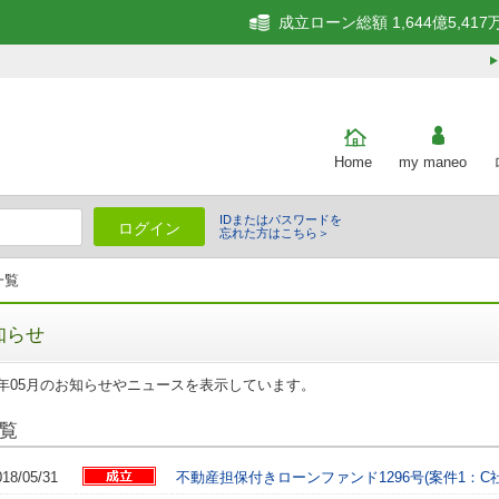
成立ローン総額 1,644億5,417
Home
my maneo
IDまたはパスワードを
ログイン
忘れた方はこちら＞
一覧
知らせ
8年05月のお知らせやニュースを表示しています。
覧
018/05/31
不動産担保付きローンファンド1296号(案件1：C社